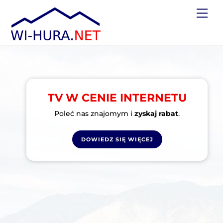
Skip
Men
to
content
TV W CENIE INTERNETU
Poleć nas znajomym i
zyskaj rabat
.
DOWIEDZ SIĘ WIĘCEJ